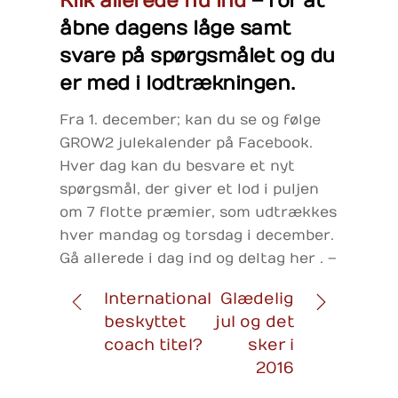
Klik allerede nu ind
– for at
åbne dagens låge samt
svare på spørgsmålet og du
er med i lodtrækningen.
Fra 1. december; kan du se og følge
GROW2 julekalender på Facebook.
Hver dag kan du besvare et nyt
spørgsmål, der giver et lod i puljen
om 7 flotte præmier, som udtrækkes
hver mandag og torsdag i december.
Gå allerede i dag ind og deltag her . –
International
Glædelig
beskyttet
jul og det
coach titel?
sker i
2016