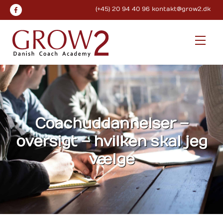
Skip
(+45) 20 94 40 96
kontakt@grow2.dk
to
content
Men
Coachuddannelser –
oversigt – hvilken skal jeg
vælge