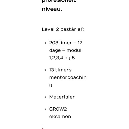
niveau.
Level 2 består af:
208timer – 12
dage – modul
1,2,3,4 og 5
13 timers
mentorcoachin
g
Materialer
GROW2
eksamen