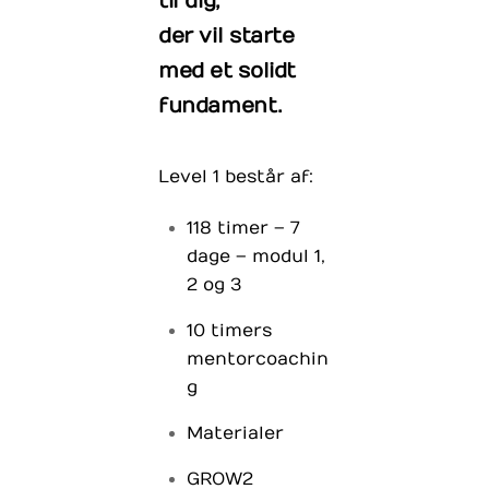
til dig,
der vil starte
med et solidt
fundament.
Level 1 består af:
118 timer – 7
dage – modul 1,
2 og 3
10 timers
mentorcoachin
g
Materialer
GROW2