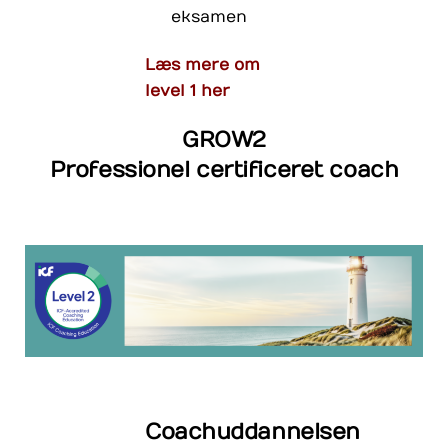
eksamen
Læs mere om
level 1 her
GROW2
Professionel certificeret coach
Coachuddannelsen