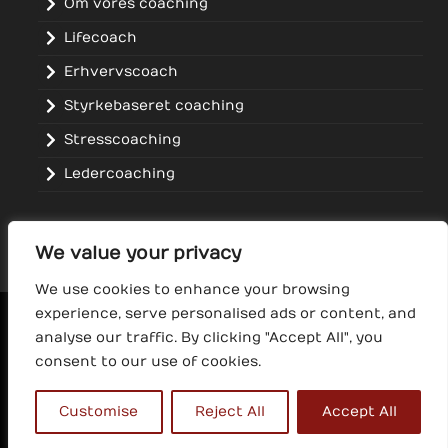
Om vores coaching
Lifecoach
Erhvervscoach
Styrkebaseret coaching
Stresscoaching
Ledercoaching
We value your privacy
We use cookies to enhance your browsing
experience, serve personalised ads or content, and
COACH UDDANNELSER
ICF CERTIFICERET COACH
analyse our traffic. By clicking "Accept All", you
BLOG OG NYHEDER
REFERENCER
KONTAKT
GDPR
consent to our use of cookies.
©
BASTAMEDIA
2025
Customise
Reject All
Accept All
(+45) 20 94 40 96
KONTAKT@GROW2.DK