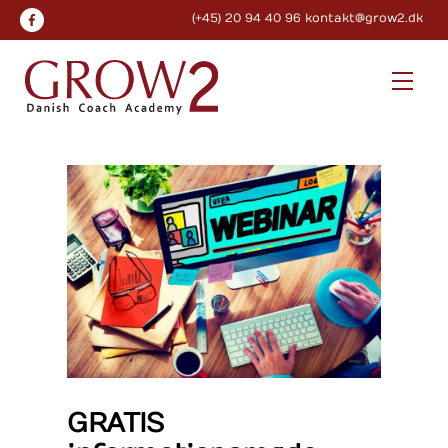
Skip
(+45) 20 94 40 96
kontakt@grow2.dk
to
content
Men
GRATIS