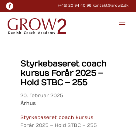
Skip
(+45) 20 94 40 96
kontakt@grow2.dk
to
content
Men
Styrkebaseret coach
kursus Forår 2025 –
Hold STBC – 255
20
.
februar
2025
Århus
Styrkebaseret coach kursus
Forår 2025 – Hold STBC – 255